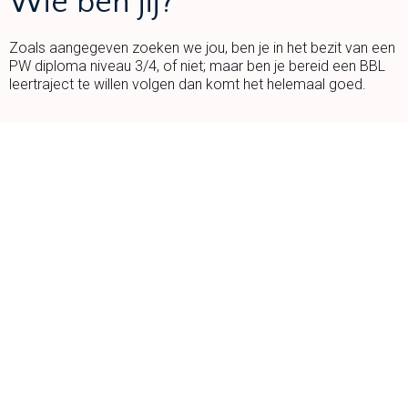
Wie ben jij?
Zoals aangegeven zoeken we jou, ben je in het bezit van een
PW diploma niveau 3/4, of niet; maar ben je bereid een BBL
leertraject te willen volgen dan komt het helemaal goed.
Wij bieden jou:
Contracturen bespreekbaar; veel is mogelijk tussen 18 – 40
uur per week.
Vaste plek op je eigen nieuwe groep.
Functie zit in schaal 6 van de cao kinderopvang meteen
beloning per maand tussen € 2.681,- en € 3.684,-;
Je krijgt in de decembermaand een eindejaarsuitkering van
8% en natuurlijk je reiskosten vergoed.
Ook mag je deelnemen aan ons ontwikkel programma en
sturen we je jaarlijks op reis.